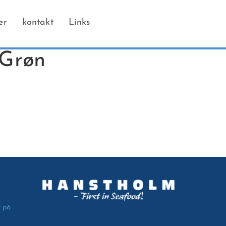
er
kontakt
Links
 Grøn
r på