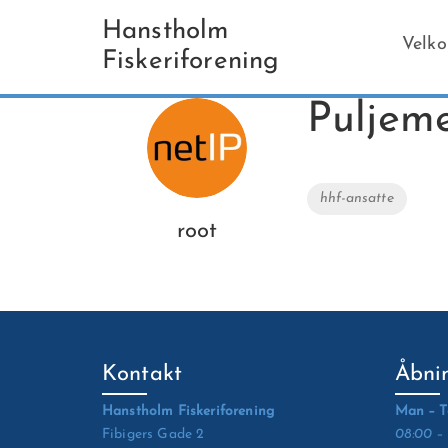
Hanstholm
Velk
Fiskeriforening
Puljem
Tags
hhf-ansatte
root
Kontakt
Åbnin
Hanstholm Fiskeriforening
Man – T
Fibigers Gade 2
08:00 –