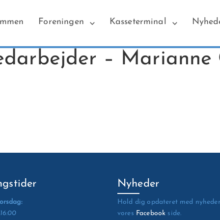
ommen
Foreningen
Kasseterminal
Nyhed
edarbejder – Marianne
gstider
Nyheder
orsdag:
Hold dig opdateret med nyhede
 16:00
vores
Facebook
side.