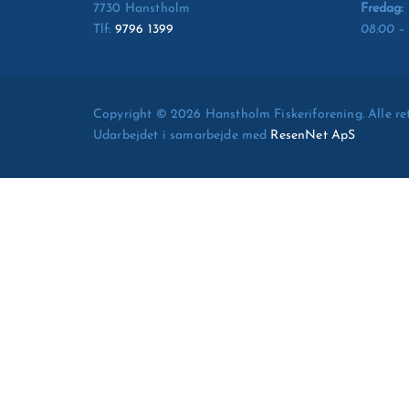
7730 Hanstholm
Fredag:
Tlf:
9796 1399
08:00 – 
Copyright © 2026 Hanstholm Fiskeriforening. Alle ret
Udarbejdet i samarbejde med
ResenNet ApS