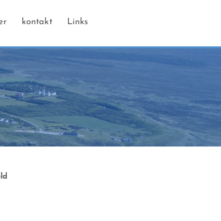
er
kontakt
Links
ld