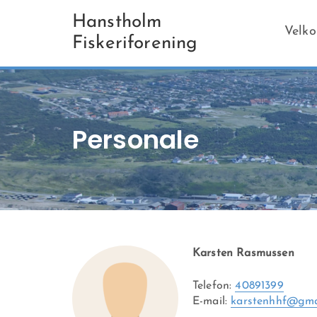
Hanstholm
Velk
Fiskeriforening
Personale
Karsten Rasmussen
Telefon:
40891399
E-mail:
karstenhhf@gma